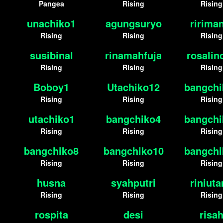
Pangea
Rising
Rising
unachiko1
agungsuryo
ririma
Rising
Rising
Rising
susibinal
rinamahfuja
rosalin
Rising
Rising
Rising
Boboy1
Utachiko12
bangchi
Rising
Rising
Rising
utachiko1
bangchiko4
bangchi
Rising
Rising
Rising
bangchiko8
bangchiko10
bangchi
Rising
Rising
Rising
husna
syahputri
riniut
Rising
Rising
Rising
rospita
desi
risa