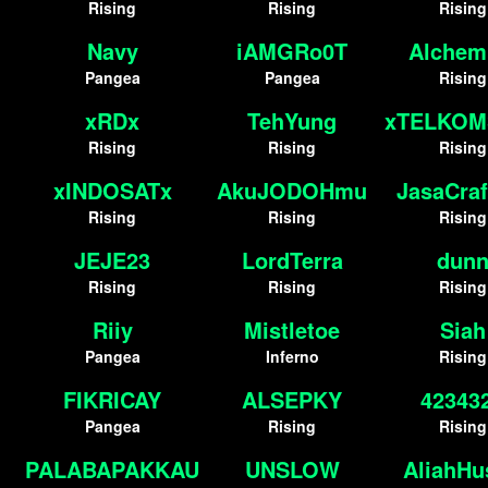
Rising
Rising
Rising
Navy
iAMGRo0T
Alchem
Pangea
Pangea
Rising
xRDx
TehYung
xTELKOM
Rising
Rising
Rising
xINDOSATx
AkuJODOHmu
JasaCraf
Rising
Rising
Rising
JEJE23
LordTerra
dun
Rising
Rising
Rising
Riiy
Mistletoe
Siah
Pangea
Inferno
Rising
FIKRICAY
ALSEPKY
42343
Pangea
Rising
Rising
PALABAPAKKAU
UNSLOW
AliahHu