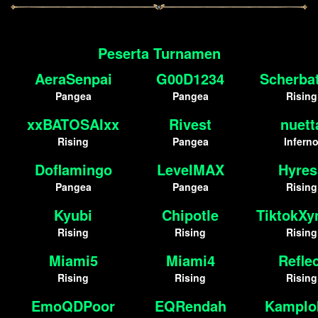
Peserta Turnamen
AeraSenpai
G00D1234
Scherba
Pangea
Pangea
Rising
xxBATOSAIxx
Rivest
nuett
Rising
Pangea
Infern
Doflamingo
LeveIMAX
Hyres
Pangea
Pangea
Rising
Kyubi
Chipotle
TiktokXy
Rising
Rising
Rising
Miami5
Miami4
Refle
Rising
Rising
Rising
EmoQDPoor
EQRendah
Kamplo