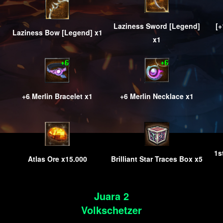
[+
Laziness Sword [Legend]
Laziness Bow [Legend] x1
x1
+6 Merlin Necklace x1
+6 Merlin Bracelet x1
1s
Atlas Ore x15.000
Brilliant Star Traces Box x5
Juara 2
Volkschetzer