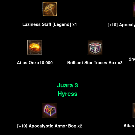
Laziness Staff [Legend] x1
[+10] Apocal
2n
Atlas Ore x10.000
Brilliant Star Traces Box x3
Juara 3
Hyress
Atlas
[+10] Apocalyptic Armor Box x2