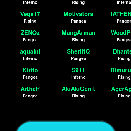
Inferno
Rising
Infern
Veqa17
Motivators
IATHEN
Rising
Pangea
Pange
ZENOz
MangArman
WoodP
Pangea
Rising
Pange
aquaini
SheriffQ
Dhant
Inferno
Pangea
Rising
Kirito
S911
Rimuru
Pangea
Inferno
Rising
ArthaR
AkiAkiGenit
AgerAg
Pangea
Rising
Rising