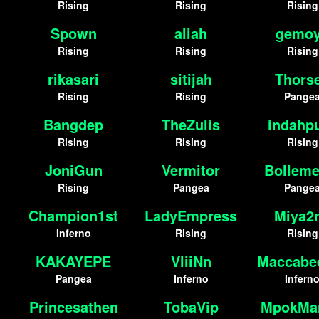
Rising
Rising
Rising
Spown
aliah
gemo
Rising
Rising
Rising
rikasari
sitijah
Thors
Rising
Rising
Pange
Bangdep
TheZulis
indahpu
Rising
Rising
Rising
JoniGun
Vermitor
Bolleme
Rising
Pangea
Pange
Champion1st
LadyEmpress
Miya2
Inferno
Rising
Rising
KAKAYEPE
VliiNn
Maccabe
Pangea
Inferno
Infern
Princesathen
TobaVip
MpokMar